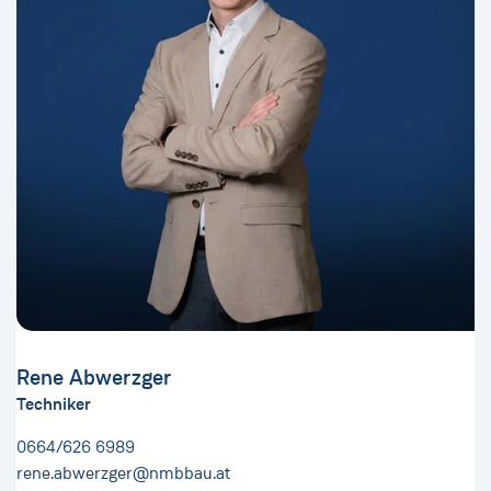
Rene Abwerzger
Techniker
0664/626 6989
rene.abwerzger@nmbbau.at